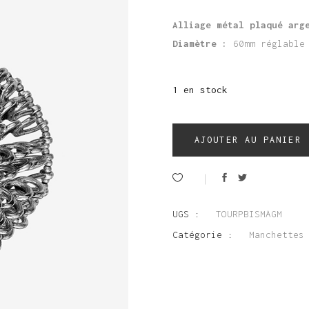
Alliage métal plaqué arg
Diamètre :
60mm réglable
1 en stock
AJOUTER AU PANIER
UGS :
TOURPBISMAGM
Catégorie :
Manchettes