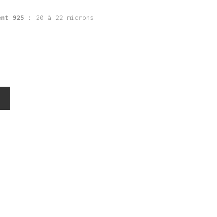
ent 925 :
20 à 22 microns