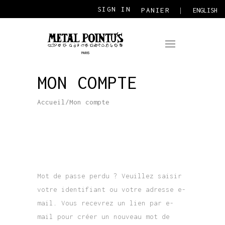
SIGN IN
PANIER
ENGLISH
MON COMPTE
Accueil
/
Mon compte
Mot de passe perdu ? Veuillez saisir
votre identifiant ou votre adresse e-
mail. Vous recevrez un lien par e-
mail pour créer un nouveau mot de