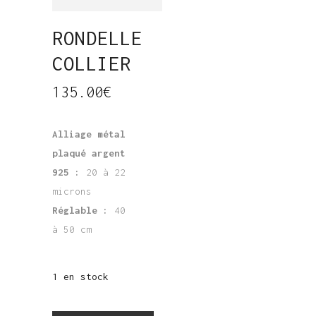
RONDELLE
COLLIER
135.00
€
Alliage métal
plaqué argent
925 :
20 à 22
microns
Réglable :
40
à 50 cm
1 en stock