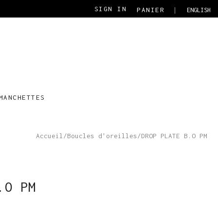
SIGN IN
PANIER
ENGLISH
MANCHETTES
Accueil
/
Boucles d'oreilles
/
DROP PLATE B.O PM
.O PM