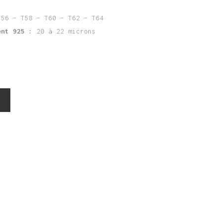
T56 – T58 – T60 – T62 – T64
ent 925 :
20 à 22 microns