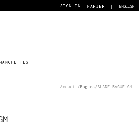
SIGN IN
PANIER
ENGLISH
MANCHETTES
Accueil
/
Bagues
/
SLADE BAGUE GM
GM