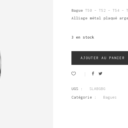
Bague
T50 – T52 – T54 – 
Alliage métal plaqué arg
3 en stock
AJOUTER AU PANIER
UGS :
SLABGBG
Catégorie :
Bagues